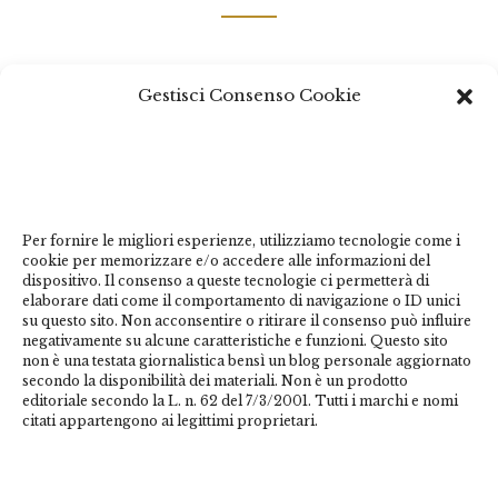
Questo sito non costituisce testata giornalistica e non ha
Gestisci Consenso Cookie
carattere periodico essendo aggiornato secondo la
disponibilità e la reperibilità dei materiali. Pertanto non
può essere considerato in alcun modo un prodotto
editoriale ai sensi della L. n. 62 del 7/3/2001. Tutti i
marchi riportati appartengono ai legittimi proprietari;
Per fornire le migliori esperienze, utilizziamo tecnologie come i
marchi di terzi, nomi di prodotti, nomi commerciali,
cookie per memorizzare e/o accedere alle informazioni del
nomi corporativi e società citati possono essere marchi
dispositivo. Il consenso a queste tecnologie ci permetterà di
di proprietà dei rispettivi titolari o marchi registrati
elaborare dati come il comportamento di navigazione o ID unici
su questo sito. Non acconsentire o ritirare il consenso può influire
d’altre società e sono stati utilizzati a puro scopo
negativamente su alcune caratteristiche e funzioni. Questo sito
esplicativo ed a beneficio del possessore, senza alcun
non è una testata giornalistica bensì un blog personale aggiornato
fine di violazione dei diritti di Copyright vigenti. Questo
secondo la disponibilità dei materiali. Non è un prodotto
editoriale secondo la L. n. 62 del 7/3/2001. Tutti i marchi e nomi
sito utilizza solo cookie tecnici, in totale rispetto della
citati appartengono ai legittimi proprietari.
normativa europea. Maggiori dettagli alla
pagina:
PRIVACY