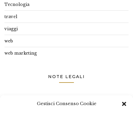
Tecnologia
travel
viaggi
web
web marketing
NOTE LEGALI
Questo sito non costituisce testata giornalistica e non ha
Gestisci Consenso Cookie
carattere periodico essendo aggiornato secondo la
disponibilità e la reperibilità dei materiali. Pertanto non
può essere considerato in alcun modo un prodotto
editoriale ai sensi della L. n. 62 del 7/3/2001. Tutti i