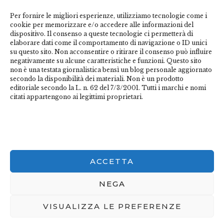
marchi riportati appartengono ai legittimi proprietari;
Per fornire le migliori esperienze, utilizziamo tecnologie come i
marchi di terzi, nomi di prodotti, nomi commerciali,
cookie per memorizzare e/o accedere alle informazioni del
nomi corporativi e società citati possono essere marchi
dispositivo. Il consenso a queste tecnologie ci permetterà di
di proprietà dei rispettivi titolari o marchi registrati
elaborare dati come il comportamento di navigazione o ID unici
su questo sito. Non acconsentire o ritirare il consenso può influire
d’altre società e sono stati utilizzati a puro scopo
negativamente su alcune caratteristiche e funzioni. Questo sito
esplicativo ed a beneficio del possessore, senza alcun
non è una testata giornalistica bensì un blog personale aggiornato
fine di violazione dei diritti di Copyright vigenti. Questo
secondo la disponibilità dei materiali. Non è un prodotto
editoriale secondo la L. n. 62 del 7/3/2001. Tutti i marchi e nomi
sito utilizza solo cookie tecnici, in totale rispetto della
citati appartengono ai legittimi proprietari.
normativa europea. Maggiori dettagli alla
pagina:
PRIVACY
ACCETTA
NEGA
VISUALIZZA LE PREFERENZE
© 2020 AzuraTheme.