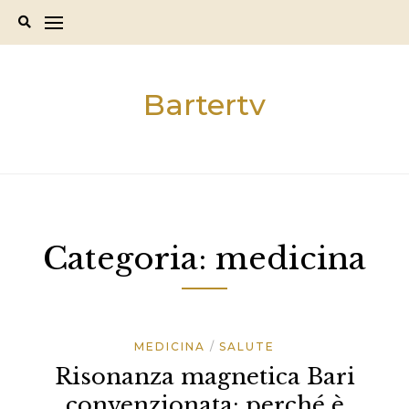
Skip
to
content
Bartertv
Categoria:
medicina
MEDICINA
SALUTE
Risonanza magnetica Bari
convenzionata: perché è