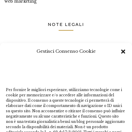
web marketing
NOTE LEGALI
Questo sito non costituisce testata giornalistica e non ha
Gestisci Consenso Cookie
carattere periodico essendo aggiornato secondo la
disponibilità e la reperibilità dei materiali. Pertanto non
può essere considerato in alcun modo un prodotto
editoriale ai sensi della L. n. 62 del 7/3/2001. Tutti i
marchi riportati appartengono ai legittimi proprietari;
Per fornire le migliori esperienze, utilizziamo tecnologie come i
marchi di terzi, nomi di prodotti, nomi commerciali,
cookie per memorizzare e/o accedere alle informazioni del
nomi corporativi e società citati possono essere marchi
dispositivo. Il consenso a queste tecnologie ci permetterà di
di proprietà dei rispettivi titolari o marchi registrati
elaborare dati come il comportamento di navigazione o ID unici
su questo sito. Non acconsentire o ritirare il consenso può influire
d’altre società e sono stati utilizzati a puro scopo
negativamente su alcune caratteristiche e funzioni. Questo sito
esplicativo ed a beneficio del possessore, senza alcun
non è una testata giornalistica bensì un blog personale aggiornato
fine di violazione dei diritti di Copyright vigenti. Questo
secondo la disponibilità dei materiali. Non è un prodotto