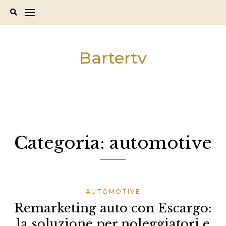
Skip
to
content
Bartertv
Categoria:
automotive
AUTOMOTIVE
Remarketing auto con Escargo:
la soluzione per noleggiatori e