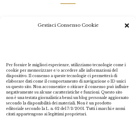
Questo sito non costituisce testata giornalistica e non ha
Gestisci Consenso Cookie
carattere periodico essendo aggiornato secondo la
disponibilità e la reperibilità dei materiali. Pertanto non
può essere considerato in alcun modo un prodotto
editoriale ai sensi della L. n. 62 del 7/3/2001. Tutti i
marchi riportati appartengono ai legittimi proprietari;
marchi di terzi, nomi di prodotti, nomi commerciali,
Per fornire le migliori esperienze, utilizziamo tecnologie come i
cookie per memorizzare e/o accedere alle informazioni del
nomi corporativi e società citati possono essere marchi
dispositivo. Il consenso a queste tecnologie ci permetterà di
di proprietà dei rispettivi titolari o marchi registrati
elaborare dati come il comportamento di navigazione o ID unici
su questo sito. Non acconsentire o ritirare il consenso può influire
d’altre società e sono stati utilizzati a puro scopo
negativamente su alcune caratteristiche e funzioni. Questo sito
esplicativo ed a beneficio del possessore, senza alcun
non è una testata giornalistica bensì un blog personale aggiornato
fine di violazione dei diritti di Copyright vigenti. Questo
secondo la disponibilità dei materiali. Non è un prodotto
editoriale secondo la L. n. 62 del 7/3/2001. Tutti i marchi e nomi
sito utilizza solo cookie tecnici, in totale rispetto della
citati appartengono ai legittimi proprietari.
normativa europea. Maggiori dettagli alla
pagina:
PRIVACY