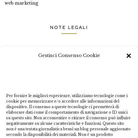
web marketing
NOTE LEGALI
Questo sito non costituisce testata giornalistica e non ha
Gestisci Consenso Cookie
carattere periodico essendo aggiornato secondo la
disponibilità e la reperibilità dei materiali. Pertanto non
può essere considerato in alcun modo un prodotto
editoriale ai sensi della L. n. 62 del 7/3/2001. Tutti i
marchi riportati appartengono ai legittimi proprietari;
marchi di terzi, nomi di prodotti, nomi commerciali,
Per fornire le migliori esperienze, utilizziamo tecnologie come i
cookie per memorizzare e/o accedere alle informazioni del
nomi corporativi e società citati possono essere marchi
dispositivo. Il consenso a queste tecnologie ci permetterà di
di proprietà dei rispettivi titolari o marchi registrati
elaborare dati come il comportamento di navigazione o ID unici
su questo sito. Non acconsentire o ritirare il consenso può influire
d’altre società e sono stati utilizzati a puro scopo
negativamente su alcune caratteristiche e funzioni. Questo sito
esplicativo ed a beneficio del possessore, senza alcun
non è una testata giornalistica bensì un blog personale aggiornato
fine di violazione dei diritti di Copyright vigenti. Questo
secondo la disponibilità dei materiali. Non è un prodotto