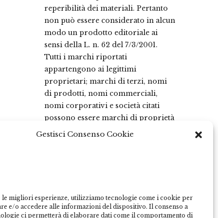
reperibilità dei materiali. Pertanto
non può essere considerato in alcun
modo un prodotto editoriale ai
sensi della L. n. 62 del 7/3/2001.
Tutti i marchi riportati
appartengono ai legittimi
proprietari; marchi di terzi, nomi
di prodotti, nomi commerciali,
nomi corporativi e società citati
possono essere marchi di proprietà
dei rispettivi titolari o marchi
Gestisci Consenso Cookie
registrati d’altre società e sono stati
utilizzati a puro scopo esplicativo
ed a beneficio del possessore, senza
alcun fine di violazione dei diritti di
Copyright vigenti. Questo sito
 le migliori esperienze, utilizziamo tecnologie come i cookie per
utilizza solo cookie tecnici, in totale
e e/o accedere alle informazioni del dispositivo. Il consenso a
rispetto della normativa europea.
nologie ci permetterà di elaborare dati come il comportamento di