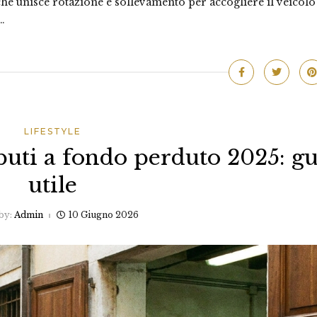
che unisce rotazione e sollevamento per accogliere il veicolo
…
LIFESTYLE
buti a fondo perduto 2025: g
utile
by:
Admin
10 Giugno 2026