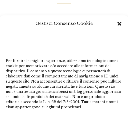
Questo sito non costituisce testata giornalistica e non ha
Gestisci Consenso Cookie
carattere periodico essendo aggiornato secondo la
disponibilità e la reperibilità dei materiali. Pertanto non
può essere considerato in alcun modo un prodotto
editoriale ai sensi della L. n. 62 del 7/3/2001. Tutti i
marchi riportati appartengono ai legittimi proprietari;
marchi di terzi, nomi di prodotti, nomi commerciali,
Per fornire le migliori esperienze, utilizziamo tecnologie come i
cookie per memorizzare e/o accedere alle informazioni del
nomi corporativi e società citati possono essere marchi
dispositivo. Il consenso a queste tecnologie ci permetterà di
di proprietà dei rispettivi titolari o marchi registrati
elaborare dati come il comportamento di navigazione o ID unici
su questo sito. Non acconsentire o ritirare il consenso può influire
d’altre società e sono stati utilizzati a puro scopo
negativamente su alcune caratteristiche e funzioni. Questo sito
esplicativo ed a beneficio del possessore, senza alcun
non è una testata giornalistica bensì un blog personale aggiornato
fine di violazione dei diritti di Copyright vigenti. Questo
secondo la disponibilità dei materiali. Non è un prodotto
editoriale secondo la L. n. 62 del 7/3/2001. Tutti i marchi e nomi
sito utilizza solo cookie tecnici, in totale rispetto della
citati appartengono ai legittimi proprietari.
normativa europea. Maggiori dettagli alla
pagina:
PRIVACY