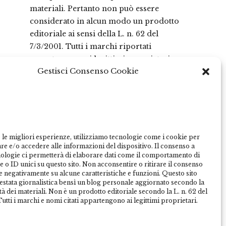
materiali. Pertanto non può essere
considerato in alcun modo un prodotto
editoriale ai sensi della L. n. 62 del
7/3/2001. Tutti i marchi riportati
appartengono ai legittimi proprietari;
Gestisci Consenso Cookie
marchi di terzi, nomi di prodotti, nomi
commerciali, nomi corporativi e società
citati possono essere marchi di
proprietà dei rispettivi titolari o marchi
registrati d’altre società e sono stati
utilizzati a puro scopo esplicativo ed a
 le migliori esperienze, utilizziamo tecnologie come i cookie per
e e/o accedere alle informazioni del dispositivo. Il consenso a
beneficio del possessore, senza alcun
nologie ci permetterà di elaborare dati come il comportamento di
fine di violazione dei diritti di Copyright
 o ID unici su questo sito. Non acconsentire o ritirare il consenso
vigenti. Questo sito utilizza solo cookie
re negativamente su alcune caratteristiche e funzioni. Questo sito
testata giornalistica bensì un blog personale aggiornato secondo la
tecnici, in totale rispetto della normativa
tà dei materiali. Non è un prodotto editoriale secondo la L. n. 62 del
europea. Maggiori dettagli alla
utti i marchi e nomi citati appartengono ai legittimi proprietari.
pagina:
PRIVACY