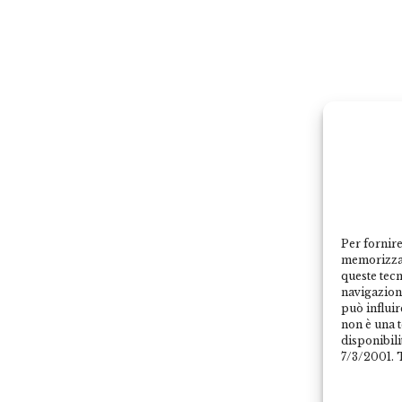
Per fornire
memorizzar
queste tec
navigazione
può influi
non è una 
disponibili
7/3/2001. T