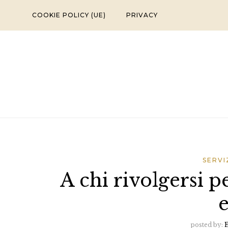
Skip
COOKIE POLICY (UE)
PRIVACY
to
content
SERVI
A chi rivolgersi p
e
posted by:
E