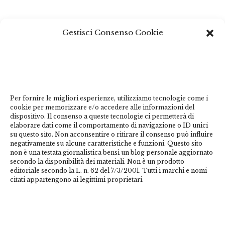
Questo sito non costituisce testata giornalistica e non ha
Gestisci Consenso Cookie
carattere periodico essendo aggiornato secondo la
disponibilità e la reperibilità dei materiali. Pertanto non
può essere considerato in alcun modo un prodotto
editoriale ai sensi della L. n. 62 del 7/3/2001. Tutti i
marchi riportati appartengono ai legittimi proprietari;
Per fornire le migliori esperienze, utilizziamo tecnologie come i
marchi di terzi, nomi di prodotti, nomi commerciali,
cookie per memorizzare e/o accedere alle informazioni del
nomi corporativi e società citati possono essere marchi
dispositivo. Il consenso a queste tecnologie ci permetterà di
di proprietà dei rispettivi titolari o marchi registrati
elaborare dati come il comportamento di navigazione o ID unici
su questo sito. Non acconsentire o ritirare il consenso può influire
d’altre società e sono stati utilizzati a puro scopo
negativamente su alcune caratteristiche e funzioni. Questo sito
esplicativo ed a beneficio del possessore, senza alcun
non è una testata giornalistica bensì un blog personale aggiornato
fine di violazione dei diritti di Copyright vigenti. Questo
secondo la disponibilità dei materiali. Non è un prodotto
editoriale secondo la L. n. 62 del 7/3/2001. Tutti i marchi e nomi
sito utilizza solo cookie tecnici, in totale rispetto della
citati appartengono ai legittimi proprietari.
normativa europea. Maggiori dettagli alla
pagina:
PRIVACY