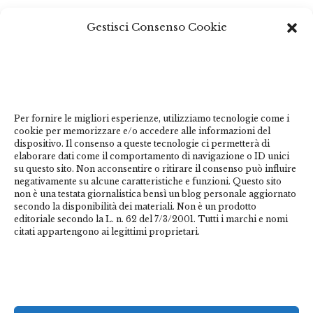
Questo sito non costituisce testata giornalistica e non ha
Gestisci Consenso Cookie
carattere periodico essendo aggiornato secondo la
disponibilità e la reperibilità dei materiali. Pertanto non
può essere considerato in alcun modo un prodotto
editoriale ai sensi della L. n. 62 del 7/3/2001. Tutti i
marchi riportati appartengono ai legittimi proprietari;
Per fornire le migliori esperienze, utilizziamo tecnologie come i
marchi di terzi, nomi di prodotti, nomi commerciali,
cookie per memorizzare e/o accedere alle informazioni del
nomi corporativi e società citati possono essere marchi
dispositivo. Il consenso a queste tecnologie ci permetterà di
di proprietà dei rispettivi titolari o marchi registrati
elaborare dati come il comportamento di navigazione o ID unici
su questo sito. Non acconsentire o ritirare il consenso può influire
d’altre società e sono stati utilizzati a puro scopo
negativamente su alcune caratteristiche e funzioni. Questo sito
esplicativo ed a beneficio del possessore, senza alcun
non è una testata giornalistica bensì un blog personale aggiornato
fine di violazione dei diritti di Copyright vigenti. Questo
secondo la disponibilità dei materiali. Non è un prodotto
editoriale secondo la L. n. 62 del 7/3/2001. Tutti i marchi e nomi
sito utilizza solo cookie tecnici, in totale rispetto della
citati appartengono ai legittimi proprietari.
normativa europea. Maggiori dettagli alla
pagina:
PRIVACY