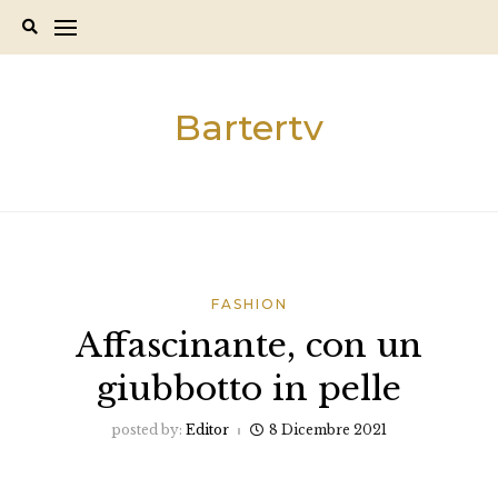
Skip
to
content
Bartertv
FASHION
Affascinante, con un
giubbotto in pelle
posted by:
Editor
8 Dicembre 2021