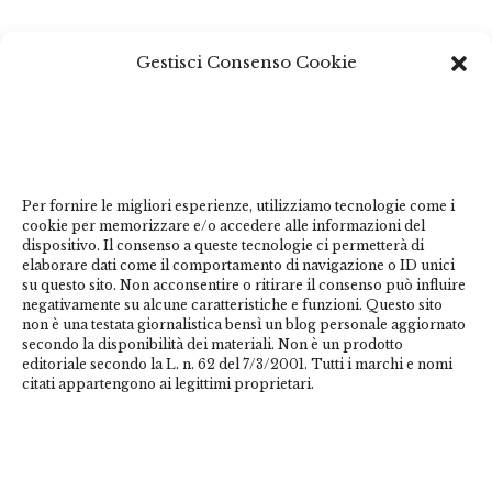
Questo sito non costituisce testata giornalistica e non ha
Gestisci Consenso Cookie
carattere periodico essendo aggiornato secondo la
disponibilità e la reperibilità dei materiali. Pertanto non
può essere considerato in alcun modo un prodotto
editoriale ai sensi della L. n. 62 del 7/3/2001. Tutti i
marchi riportati appartengono ai legittimi proprietari;
Per fornire le migliori esperienze, utilizziamo tecnologie come i
marchi di terzi, nomi di prodotti, nomi commerciali,
cookie per memorizzare e/o accedere alle informazioni del
nomi corporativi e società citati possono essere marchi
dispositivo. Il consenso a queste tecnologie ci permetterà di
di proprietà dei rispettivi titolari o marchi registrati
elaborare dati come il comportamento di navigazione o ID unici
su questo sito. Non acconsentire o ritirare il consenso può influire
d’altre società e sono stati utilizzati a puro scopo
negativamente su alcune caratteristiche e funzioni. Questo sito
esplicativo ed a beneficio del possessore, senza alcun
non è una testata giornalistica bensì un blog personale aggiornato
fine di violazione dei diritti di Copyright vigenti. Questo
secondo la disponibilità dei materiali. Non è un prodotto
editoriale secondo la L. n. 62 del 7/3/2001. Tutti i marchi e nomi
sito utilizza solo cookie tecnici, in totale rispetto della
citati appartengono ai legittimi proprietari.
normativa europea. Maggiori dettagli alla
pagina:
PRIVACY